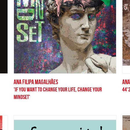
ANA FILIPA MAGALHÃES
ANA
'IF YOU WANT TO CHANGE YOUR LIFE, CHANGE YOUR
44°
MINDSET'