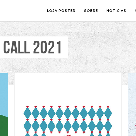
LOJA POSTER
SOBRE
NOTÍCIAS
 CALL 2021
SALA
FOTOGRAFI
QUARTO
ILUSTRAÇÃ
ESCRITÓRIO
LETTERING
ESPAÇOS CRIANÇA
COLLAGE
COMIC ART
LINE ART