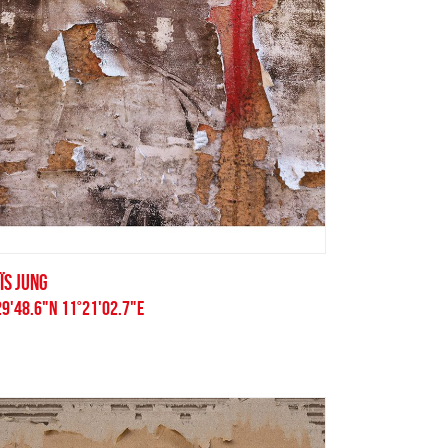
ÏS JUNG
29'48.6"N 11°21'02.7"E