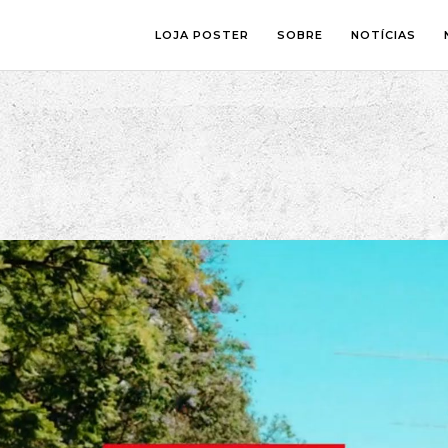
LOJA POSTER
SOBRE
NOTÍCIAS
SALA
FOTOGRAFI
QUARTO
ILUSTRAÇÃ
ESCRITÓRIO
LETTERING
ESPAÇOS CRIANÇA
COLLAGE
COMIC ART
LINE ART