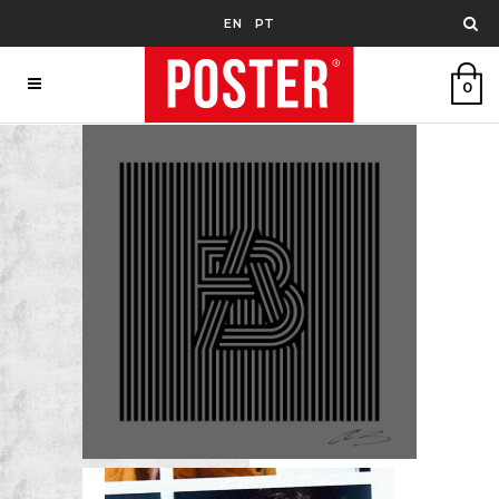
EN
PT
0