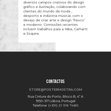
diversos campos criativos do design
gráfico e ilustração, colaborando com
clientes do mundo da moda ,
desporto e indústria musical, com o
desejo de criar arte e design ‘fresco’
e moderno. Comissões recentes
incluem trabalhos para a Nike, Carhartt
e Esquire.
CONTACTOS
STORE@POSTERMOSTRA.COM
Rua Cintura do Porto, Bloco B, 4º A
1950-317 Lisboa, Portugal
Telefone:
(+351) 21 916 7480