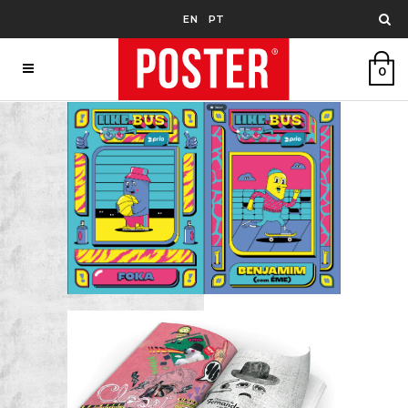
EN
PT
0