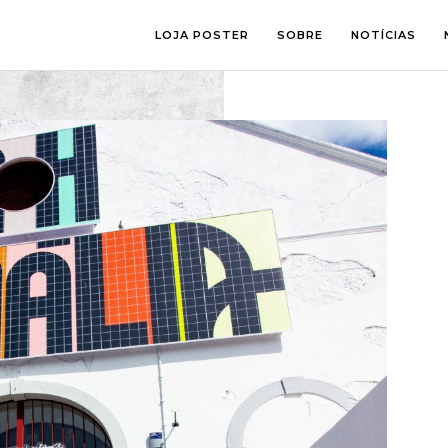
LOJA POSTER
SOBRE
NOTÍCIAS
SALA
FOTOGRAFI
QUARTO
ILUSTRAÇÃ
ESCRITÓRIO
LETTERING
ESPAÇOS CRIANÇA
COLLAGE
COMIC ART
LINE ART