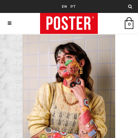
EN
PT
0