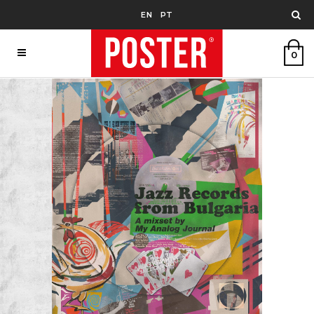
EN
PT
0