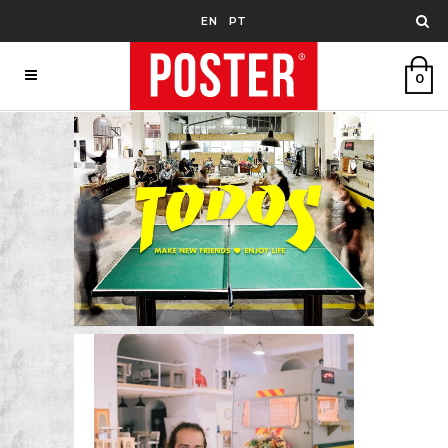
EN
PT
0