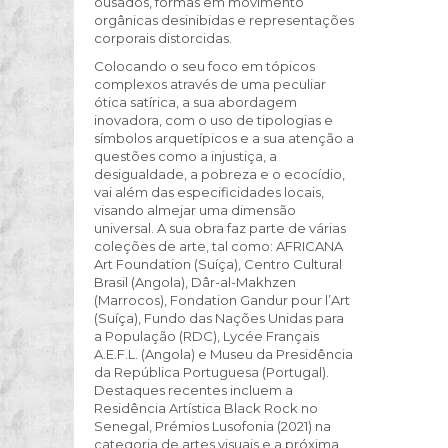
ousados, formas em movimento
orgânicas desinibidas e representações
corporais distorcidas.
Colocando o seu foco em tópicos
complexos através de uma peculiar
ótica satírica, a sua abordagem
inovadora, com o uso de tipologias e
símbolos arquetípicos e a sua atenção a
questões como a injustiça, a
desigualdade, a pobreza e o ecocídio,
vai além das especificidades locais,
visando almejar uma dimensão
universal. A sua obra faz parte de várias
coleções de arte, tal como: AFRICANA
Art Foundation (Suíça), Centro Cultural
Brasil (Angola), Dâr-al-Makhzen
(Marrocos), Fondation Gandur pour l’Art
(Suíça), Fundo das Nações Unidas para
a População (RDC), Lycée Français
A.E.F.L. (Angola) e Museu da Presidência
da República Portuguesa (Portugal).
Destaques recentes incluem a
Residência Artística Black Rock no
Senegal, Prémios Lusofonia (2021) na
categoria de artes visuais e a próxima