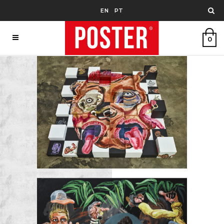
EN
PT
0