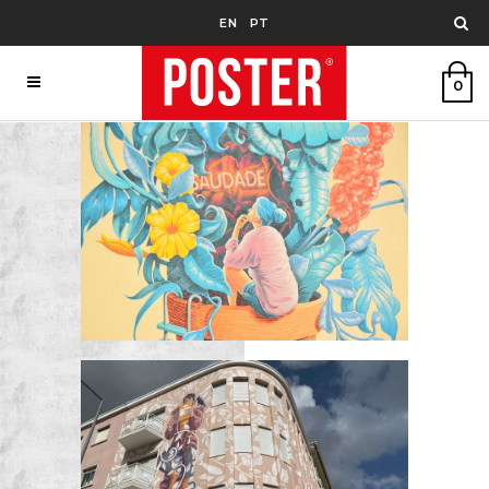
EN
PT
0