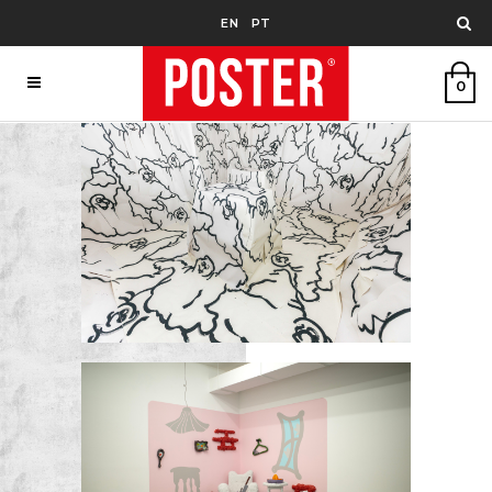
EN
PT
0