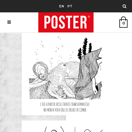
EN
PT
0