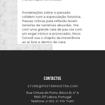
Ponderações sobre o passado
colidem com a especulação futurista.
Pausas críticas para reflexão levam
rasteiras de narrativas absurdas. Ora
com uma grande cara de pau ora com
um esgar irónico e provocador, Novo
Coroné usa o chapéu da irreverência
ao ar livre e dentro de casa.
CONTACTOS
STORE@POSTERMOSTRA.COM
Rua Cintura do Porto, Bloco B, 4º A
1950-317 Lisboa, Portugal
Telefone:
(+351) 21 916 7480