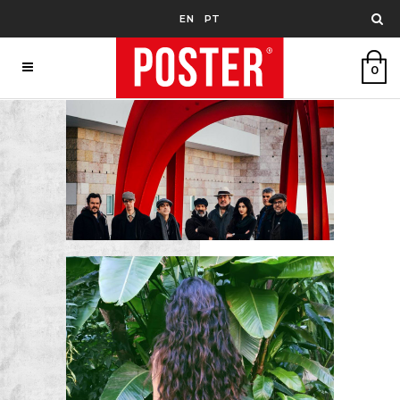
EN
PT
0