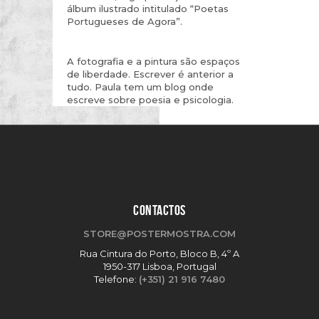
álbum ilustrado intitulado “Poetas
Portugueses de Agora”.
A fotografia e a pintura são espaços
de liberdade. Escrever é anterior a
tudo. Paula tem um blog onde
escreve sobre poesia e psicologia.
CONTACTOS
STORE@POSTERMOSTRA.COM
Rua Cintura do Porto, Bloco B, 4º A
1950-317 Lisboa, Portugal
Telefone:
(+351) 21 916 7480