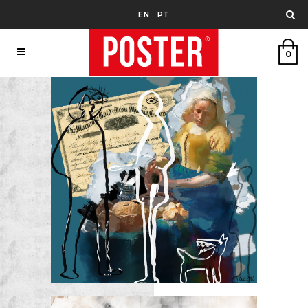
EN
PT
0