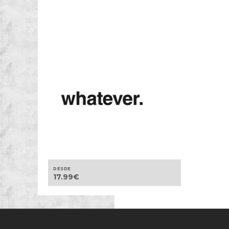
DESDE
17.99
€