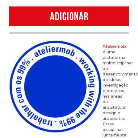
quantity
ADICIONAR
Ateliermob
é uma
plataforma
multidisciplinar
de
desenvolviment
de ideias,
investigação
e projetos
nas áreas
da
arquitetura,
design e
urbanismo.
Estas
disciplinas
juntamente