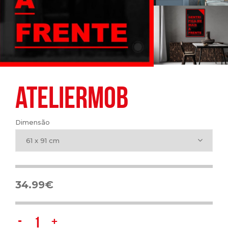
ATELIERMOB
Dimensão
61 x 91 cm
34.99
€
Ateliermob