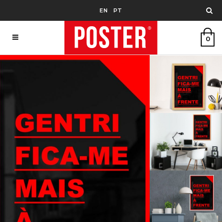
EN
PT
0