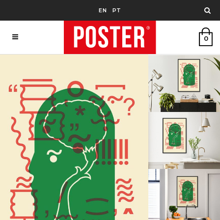
EN
PT
0