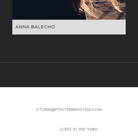
ANNA BALECHO
CONTACTOS
STORE@POSTERMOSTRA.COM
Rua Cintura do Porto, Bloco B, 4º A
1950-317 Lisboa, Portugal
Telefone:
(+351) 21 916 7480