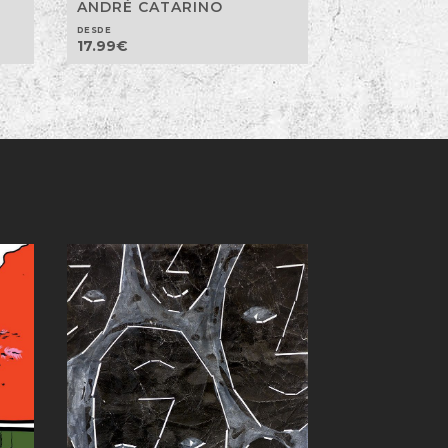
ANDRÉ CATARINO
DESDE
17.99
€