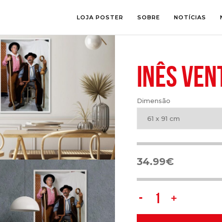
LOJA POSTER
SOBRE
NOTÍCIAS
INÊS VEN
SALA
FOTOGRAFI
QUARTO
ILUSTRAÇÃ
ESCRITÓRIO
LETTERING
Dimensão
ESPAÇOS CRIANÇA
COLLAGE
COMIC ART
61 x 91 cm
LINE ART
34.99
€
Inês
Ventura