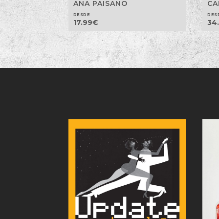
CA
ANA PAISANO
DES
DESDE
34
17.99
€