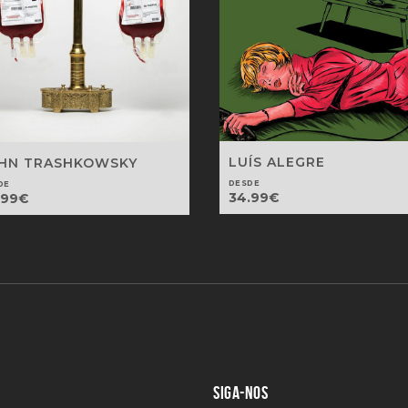
LUÍS ALEGRE
HN TRASHKOWSKY
DESDE
DE
34.99
€
.99
€
SIGA-NOS