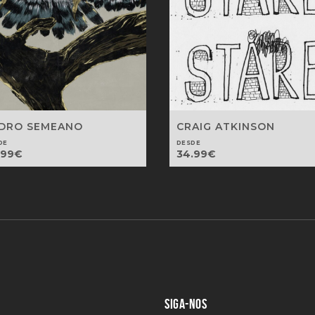
DRO SEMEANO
CRAIG ATKINSON
DE
DESDE
.99
€
34.99
€
SIGA-NOS