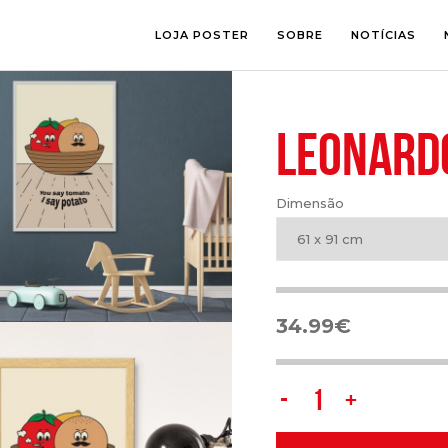
LOJA POSTER
SOBRE
NOTÍCIAS
LEONARD
SALA
FOTOGRAFI
QUARTO
ILUSTRAÇÃ
ESCRITÓRIO
LETTERING
Dimensão
ESPAÇOS CRIANÇA
COLLAGE
COMIC ART
61 x 91 cm
LINE ART
34.99
€
Leonardo
Sol