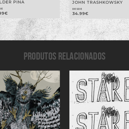
LDER PINA
JOHN TRASHKOWSKY
DE
DESDE
99
€
34.99
€
PRODUTOS RELACIONADOS