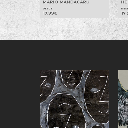
HÉ
MARIO MANDACARU
DES
DESDE
17.
17.99
€