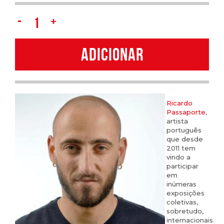
RICARDO
PASSAPORTE
ADICIONAR
quantity
Ricardo
Passaporte
,
artista
português
que desde
2011 tem
vindo a
participar
em
inúmeras
exposições
coletivas,
sobretudo,
internacionais.