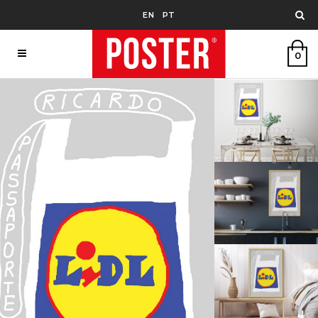
EN
PT
0