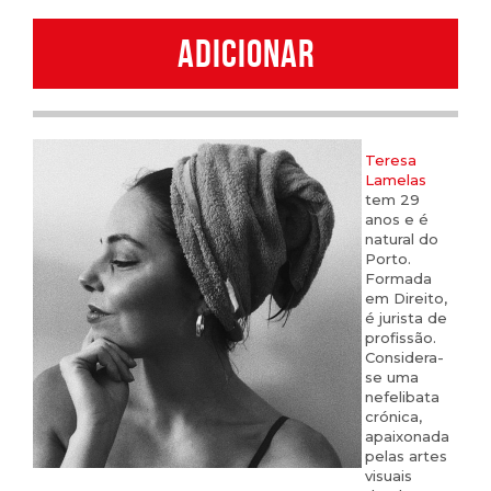
Lamelas
ADICIONAR
quantity
Teresa
Lamelas
tem 29
anos e é
natural do
Porto.
Formada
em Direito,
é jurista de
profissão.
Considera-
se uma
nefelibata
crónica,
apaixonada
pelas artes
visuais