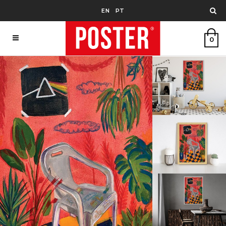
EN
PT
0