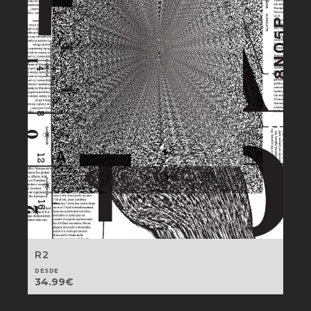
R2
DESDE
34.99
€