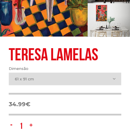
TERESA LAMELAS
Dimensão
61 x 91 cm
34.99
€
Teresa