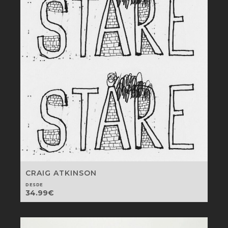
CRAIG ATKINSON
DESDE
34.99
€