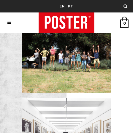
EN
PT
0