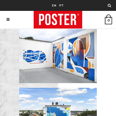
EN
PT
0