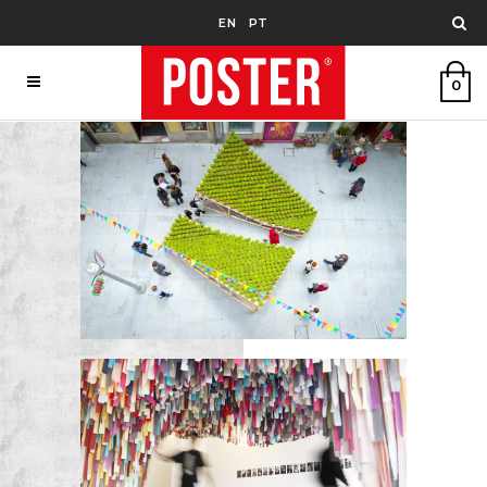
EN
PT
0