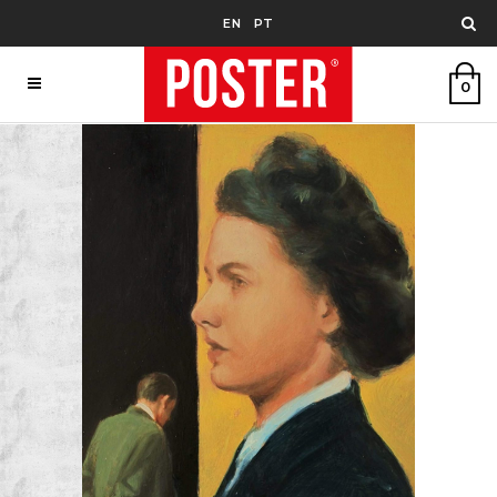
EN
PT
0