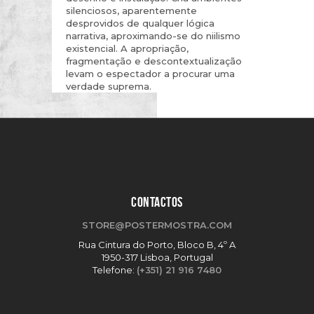
silenciosos, aparentemente
desprovidos de qualquer lógica
narrativa, aproximando-se do niilismo
existencial. A apropriação,
fragmentação e descontextualização
levam o espectador a procurar uma
verdade suprema.
CONTACTOS
STORE@POSTERMOSTRA.COM
Rua Cintura do Porto, Bloco B, 4º A
1950-317 Lisboa, Portugal
Telefone:
(+351) 21 916 7480