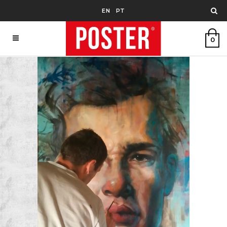
EN
PT
0