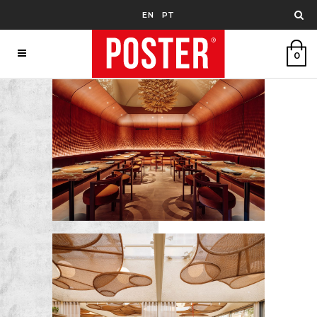
EN
PT
0