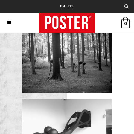
EN
PT
0