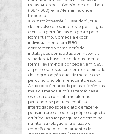
Belas-Artes da Universidade de Lisboa
(1984-1989), é na Alemanha, onde
frequenta
a
Kunstakademie
(Dusseldorf), que
desenvolve o seu interesse pela língua
e cultura germânicas e o gosto pelo
Romantismo. Começa a expor
individualmente em 1986,
apresentando neste período
instalações compostas por materiais
variados. A busca pelo depuramento
formal levam-no a conceber, em 1989,
as primeiras esculturas em ferro pintado
de negro, opção que iria marcar o seu
percurso disciplinar enquanto escultor.
A sua obra é marcada pelas referências
mais ou menos subtis às temáticas e
estética do romantismo alemão,
pautando-se por uma contínua
interrogação sobre o ato de fazer e
pensar a arte e sobre o próprio objecto
artístico. As suas pesquisas centram-se
na intensa relação entre razão e
emoção, no questionamento da
dicotomia ausência / presença do