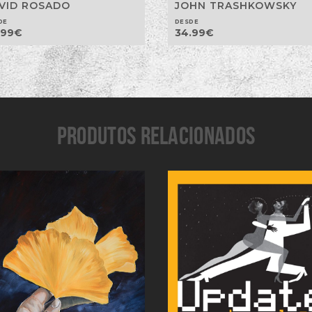
VID ROSADO
JOHN TRASHKOWSKY
DE
DESDE
.99
€
34.99
€
PRODUTOS RELACIONADOS