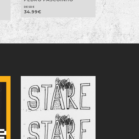
DESDE
34.99
€