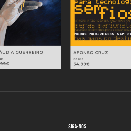
ÁUDIA GUERREIRO
AFONSO CRUZ
DE
DESDE
.99
€
34.99
€
SIGA-NOS