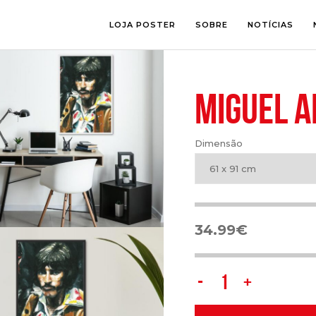
LOJA POSTER
SOBRE
NOTÍCIAS
MIGUEL A
SALA
FOTOGRAFI
QUARTO
ILUSTRAÇÃ
ESCRITÓRIO
LETTERING
Dimensão
ESPAÇOS CRIANÇA
COLLAGE
COMIC ART
61 x 91 cm
LINE ART
34.99
€
Miguel
Almeida