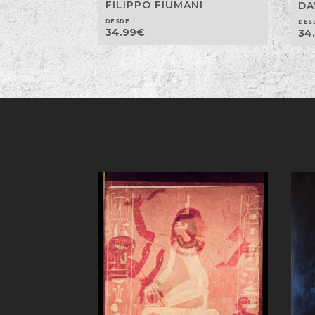
FILIPPO FIUMANI
DA
DESDE
DES
34.99
€
34