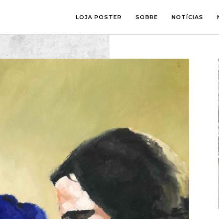
LOJA POSTER
SOBRE
NOTÍCIAS
SALA
FOTOGRAFI
QUARTO
ILUSTRAÇÃ
ESCRITÓRIO
LETTERING
ESPAÇOS CRIANÇA
COLLAGE
COMIC ART
LINE ART