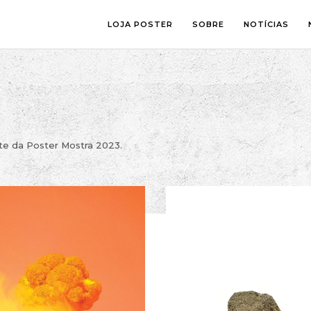
LOJA POSTER
SOBRE
NOTÍCIAS
SALA
FOTOGRAFI
QUARTO
ILUSTRAÇÃ
ESCRITÓRIO
LETTERING
te da Poster Mostra 2023.
ESPAÇOS CRIANÇA
COLLAGE
COMIC ART
LINE ART