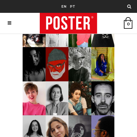
EN
PT
0